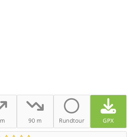
 m
90 m
Rundtour
GPX