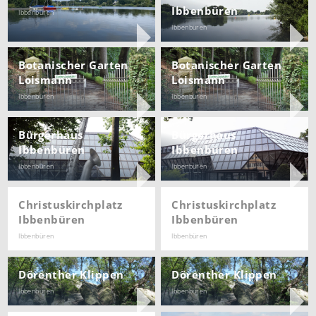
Ibbenbüren
Ibbenbüren
Ibbenbüren
Botanischer Garten
Botanischer Garten
Loismann
Loismann
Ibbenbüren
Ibbenbüren
Bürgerhaus
Bürgerhaus
Ibbenbüren
Ibbenbüren
Ibbenbüren
Ibbenbüren
Christuskirchplatz
Christuskirchplatz
Ibbenbüren
Ibbenbüren
Ibbenbüren
Ibbenbüren
Dörenther Klippen
Dörenther Klippen
Ibbenbüren
Ibbenbüren