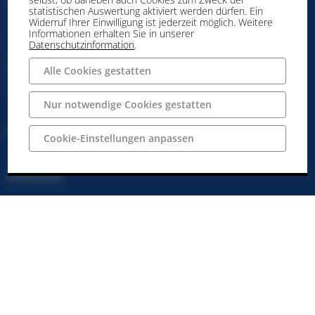
Neumarkt 39
statistischen Auswertung aktiviert werden dürfen. Ein
49477 Ibbenbüren
Widerruf Ihrer Einwilligung ist jederzeit möglich. Weitere
Telefon: 05451 / 54 54 50
Informationen erhalten Sie in unserer
Telefax: 05451 / 54 54 590
Datenschutzinformation
.
info@ibbenbueren.info
Unsere Öffnungszeiten:
Alle Cookies gestatten
montags bis freitags: 10:00 - 18:00 Uhr
samstags: 10:00 - 18:00 Uhr
Nur notwendige Cookies gestatten
Impressum
Cookie-Einstellungen anpassen
Datenschutz
AGBs
Widerrufsbelehrung