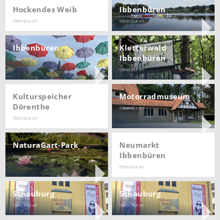
Hockendes Weib
Ibbenbüren
Ibbenbüren
Ibbenbüren
Ibbenbüren
Kletterwald
Ibbenbüren
Ibbenbüren
Ibbenbüren
Kulturspeicher
Motorradmuseum
Dörenthe
Ibbenbüren
Ibbenbüren
NaturaGart-Park
Neumarkt
Ibbenbüren
Ibbenbüren
Ibbenbüren
Schauburg
Schauburg
Ibbenbüren
Ibbenbüren