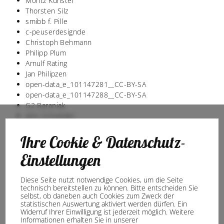
Moritz Künster
Thorsten Silz
smibb f. Pille
c-peuserdesignde
Christoph Behmann
Philipp Plum
Arnulf Rating
Jan Philipzen
open-data_e_101147281__CC-BY-SA
open-data_e_101147288__CC-BY-SA
G2 Baraniak
Jens Schneider
Chris Lendl
Karsten Keller
Ihre Cookie & Datenschutz-
Christian Schwier
Einstellungen
Viva Musica
smibb r. dombrowski
open-data_e_100553446__CC-BY-SA
Diese Seite nutzt notwendige Cookies, um die Seite
technisch bereitstellen zu können. Bitte entscheiden Sie
open-data_e_100836424__CC-BY-SA
selbst, ob daneben auch Cookies zum Zweck der
smibb s. plake
statistischen Auswertung aktiviert werden dürfen. Ein
Stadtmarketing Ibbenbüren, R. Dombrowski
Widerruf Ihrer Einwilligung ist jederzeit möglich. Weitere
Informationen erhalten Sie in unserer
Felix Büscher