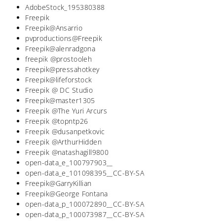
AdobeStock_195380388
Freepik
Freepik@Ansarrio
pvproductions@Freepik
Freepik@alenradgona
freepik @prostooleh
Freepik@pressahotkey
Freepik@lifeforstock
Freepik @ DC Studio
Freepik@master1305
Freepik @The Yuri Arcurs
Freepik @topntp26
Freepik @dusanpetkovic
Freepik @ArthurHidden
Freepik @natashagill9800
open-data_e_100797903__
open-data_e_101098395__CC-BY-SA
Freepik@GarryKillian
Freepik@George Fontana
open-data_p_100072890__CC-BY-SA
open-data_p_100073987__CC-BY-SA