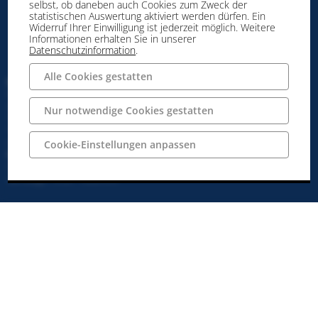
selbst, ob daneben auch Cookies zum Zweck der
statistischen Auswertung aktiviert werden dürfen. Ein
Widerruf Ihrer Einwilligung ist jederzeit möglich. Weitere
Informationen erhalten Sie in unserer
Datenschutzinformation
.
Alle Cookies gestatten
Stadtmarketing Ibbenbüren GmbH
Neumarkt 39
49477 Ibbenbüren
Nur notwendige Cookies gestatten
Telefon: 05451 / 54 54 50
Telefax: 05451 / 54 54 590
info@ibbenbueren.info
Cookie-Einstellungen anpassen
Unsere Öffnungszeiten:
montags bis freitags: 10:00 - 18:00 Uhr
samstags: 10:00 - 18:00 Uhr
Vertrag Widerrufen
Impressum