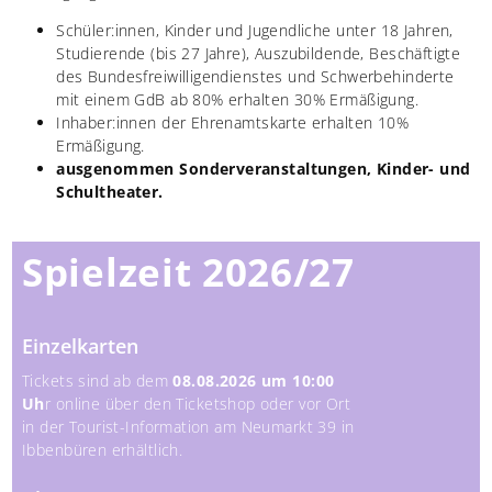
Schüler:innen, Kinder und Jugendliche unter 18 Jahren,
Studierende (bis 27 Jahre), Auszubildende, Beschäftigte
des Bundesfreiwilligendienstes und Schwerbehinderte
mit einem GdB ab 80% erhalten 30% Ermäßigung.
Inhaber:innen der Ehrenamtskarte erhalten 10%
Ermäßigung.
ausgenommen Sonderveranstaltungen, Kinder- und
Schultheater.
Spielzeit 2026/27
Einzelkarten
Tickets sind ab dem
08.08.2026 um 10:00
Uh
r online über den Ticketshop oder vor Ort
in der Tourist-Information am Neumarkt 39 in
Ibbenbüren erhältlich.