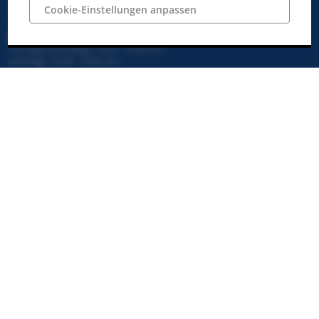
Telefon: 05451 / 54 54 50
Cookie-Einstellungen anpassen
Telefax: 05451 / 54 54 590
info@ibbenbueren.info
Unsere Öffnungszeiten:
montags bis freitags: 10:00 - 18:00 Uhr
samstags: 10:00 - 18:00 Uhr
Impressum
Datenschutz
AGBs
Widerrufsbelehrung