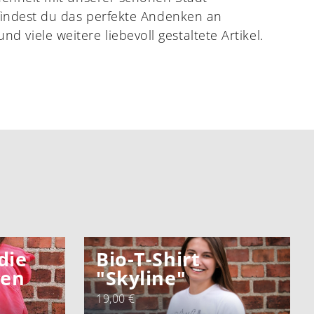
 findest du das perfekte Andenken an
viele weitere liebevoll gestaltete Artikel.
die
Bio-T-Shirt
ren
"Skyline"
19,00 €