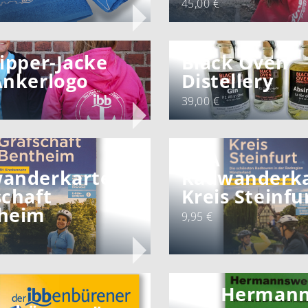
45,00 €
ipper-Jacke
Black Oven
Ankerlogo
Distellery
39,00 €
BVA
anderkarte
Radwanderka
schaft
Kreis Steinfu
heim
9,95 €
Der Herman