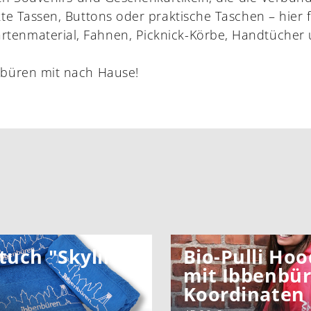
kte Tassen, Buttons oder praktische Taschen – hier
nmaterial, Fahnen, Picknick-Körbe, Handtücher und 
nbüren mit nach Hause!
tuch "Skyline"
Bio-Pulli Hoo
mit Ibbenbü
Koordinaten