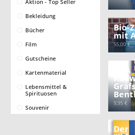
Aktion - Top Seller
Bekleidung
Bio-Z
Bücher
mit 
Film
55,00 €
Gutscheine
BVA
Kartenmaterial
Radw
Graf
Lebensmittel &
Bent
Spirituosen
9,95 €
Souvenir
Der