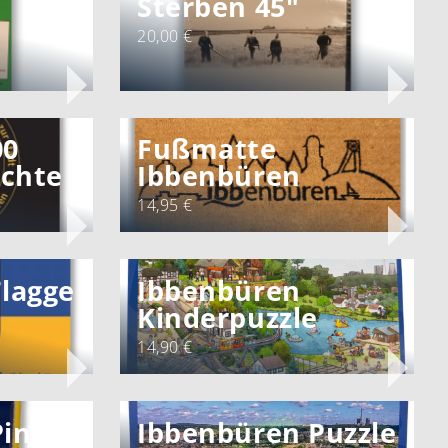
Sterben 45"
20,00 €
00
Fußmatte
echte
Ibbenbüren
14,95 €
lagge
Ibbenbüren
Kinderpuzzle
14,90 €
Pin
Ibbenbüren Puzzle