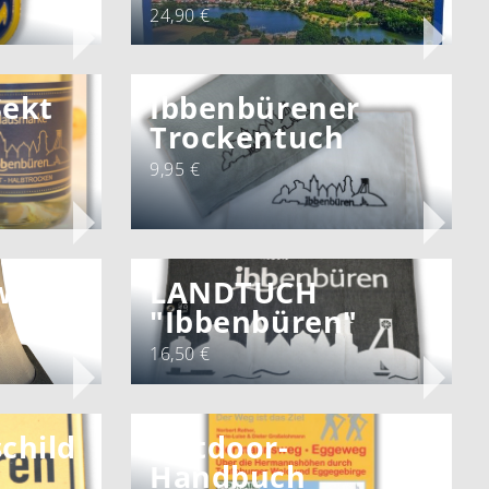
24,90 €
Sekt
Ibbenbürener
Trockentuch
9,95 €
werk
LANDTUCH
"Ibbenbüren"
16,50 €
child
Outdoor-
Handbuch