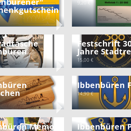
enbürener"
9,20 €
henkgutschein
radtasche
Festschrift 3
nbüren
Jahre Stadtr
15,00 €
nbüren
Ibbenbüren F
tchen
14,90 €
nbüren Memo
Ibbenbüren 