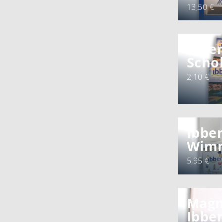
13,50 €
Ibbe
Scho
2,10 €
Ibbe
Wim
5,95 €
Magn
Ibbe