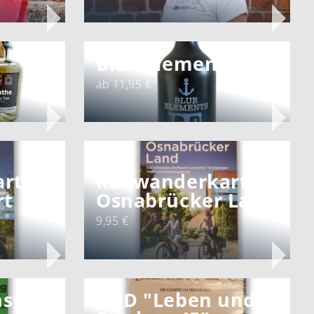
Blue Elements Gin
ab 11,95 €
BVA
rte
Radwanderkarte
rt
Osnabrücker Land
9,95 €
nsweg
DVD "Leben und