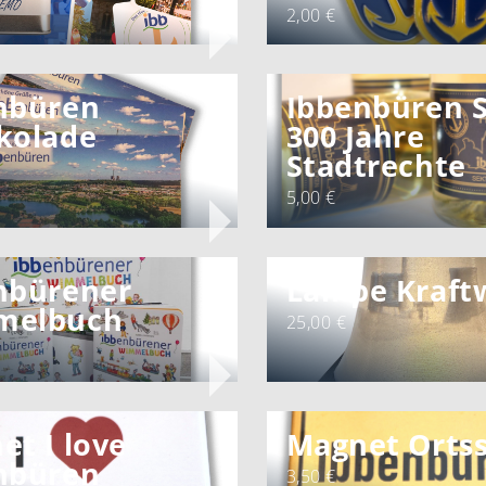
2,00 €
nbüren
Ibbenbüren 
kolade
300 Jahre
Stadtrechte
5,00 €
nbürener
Lampe Kraft
melbuch
25,00 €
et I love
Magnet Ortss
nbüren
3,50 €