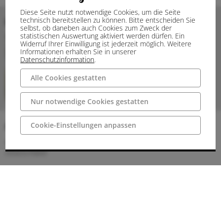
Diese Seite nutzt notwendige Cookies, um die Seite
technisch bereitstellen zu können. Bitte entscheiden Sie
Bilder
selbst, ob daneben auch Cookies zum Zweck der
statistischen Auswertung aktiviert werden dürfen. Ein
Widerruf Ihrer Einwilligung ist jederzeit möglich. Weitere
Informationen erhalten Sie in unserer
Datenschutzinformation
.
Alle Cookies gestatten
Nur notwendige Cookies gestatten
Anschrift
Cookie-Einstellungen anpassen
49497 Mettingen
Deutschland
Wegbeschreibung
Anreise
Die Pfarrkirche St. Agatha befindet sich im Ortskern am
Marktplatz gegenüber des Rathauses. Der Westturm der Kirche
ist bereits aus der Ferne gut sichtbar.