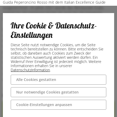
Guida Peperoncino Rosso mit dem Italian Excellence Guide
ausgezeichnet. Im Jahre 2021 wurde das Restaurant Scala
sowohl für die Kategorie Küche als auch für die Kategorie
Pizzeria mit den begehrten 3 Sternen ausgezeichnet.
Ihre Cookie & Datenschutz-
Diese Auszeichnung haben, der Küchenchef Giuseppe Scala
Einstellungen
und der Pizzaiolo Andrea Scala erhalten. Im Jahr 2023 wurde
das Restaurant von Gambero Rosso zu einem der besten
Diese Seite nutzt notwendige Cookies, um die Seite
italienischen Restaurants im Ausland und in Deutschland
technisch bereitstellen zu können. Bitte entscheiden Sie
gekürt. Im Jahr 2024 gewann das Scala Restaurant mit zwei
selbst, ob daneben auch Cookies zum Zweck der
Auszeichnungen den Arcimboldo sowohl für die Küche als auch
statistischen Auswertung aktiviert werden dürfen. Ein
Widerruf Ihrer Einwilligung ist jederzeit möglich. Weitere
für die Pizzeria. Im selben Jahr 2024 zeichnete der
Informationen erhalten Sie in unserer
internationale Guide Gambero Rosso das Scala Restaurant mit
Datenschutzinformation
.
zwei Pizzastücken als eine der besten italienischen Pizzerien
außerhalb Italiens aus. Wir freuen uns sehr auf Ihren Besuch!
Alle Cookies gestatten
Restaurant
Nur notwendige Cookies gestatten
Kontakt
Cookie-Einstellungen anpassen
Internetseite