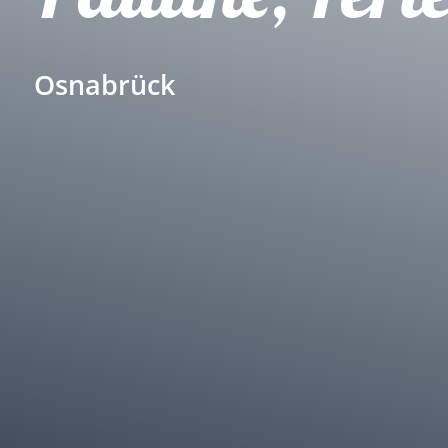
Osnabrück