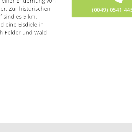
n einer Entfernung von
er. Zur historischen
(0049) 0541 44
 sind es 5 km.
 eine Eisdiele in
h Felder und Wald