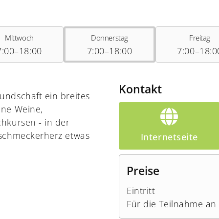
Mittwoch
Donnerstag
Freitag
7:00–18:00
7:00–18:00
7:00–18:0
Kontakt
ndschaft ein breites
ene Weine,
hkursen - in der
nschmeckerherz etwas
Internetseite
Preise
Eintritt
Für die Teilnahme an