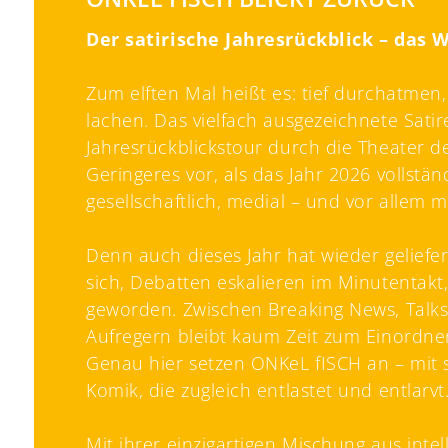
Der satirische Jahresrückblick – das 
Zum elften Mal heißt es: tief durchatmen
lachen. Das vielfach ausgezeichnete Sat
Jahresrückblickstour durch die Theater d
Geringeres vor, als das Jahr 2026 vollstä
gesellschaftlich, medial – und vor allem 
Denn auch dieses Jahr hat wieder geliefe
sich, Debatten eskalieren im Minutentak
geworden. Zwischen Breaking News, Talk
Aufregern bleibt kaum Zeit zum Einordn
Genau hier setzen ONKeL fISCH an – mit s
Komik, die zugleich entlastet und entlarvt
Mit ihrer einzigartigen Mischung aus intel