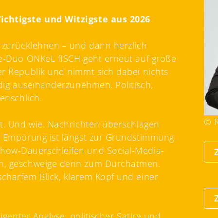
Wichtigste und Witzigste aus 2026
, zurücklehnen – und dann herzlich
ire-Duo ONKeL fISCH geht erneut auf große
er Republik und nimmt sich dabei nichts
ndig auseinanderzunehmen. Politisch,
menschlich.
© R
rt. Und wie. Nachrichten überschlagen
t, Empörung ist längst zur Grundstimmung
show-Dauerschleifen und Social-Media-
en, geschweige denn zum Durchatmen.
charfem Blick, klarem Kopf und einer
.
ligenter Analyse, politischer Satire und