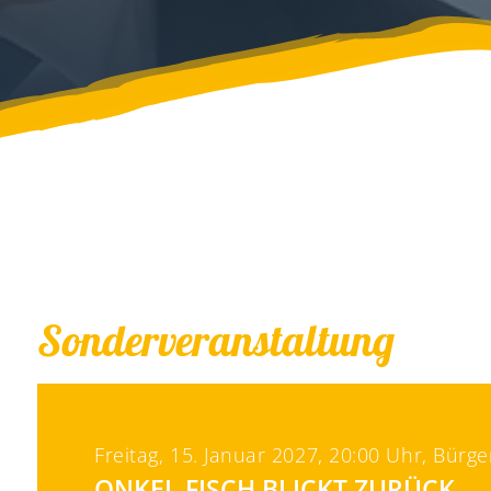
Sonderveranstaltung
Freitag, 15. Januar 2027, 20:00 Uhr, Bür
ONKEL FISCH BLICKT ZURÜCK