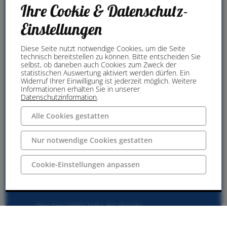
zentrale Rolle. Ebenso berühmt
Ihre Cookie & Datenschutz-
waren die »ospedali«, eine
Einstellungen
einzigartige Verbindung aus
Waisenhaus und Konservatorium, in
denen begabte Musikerinnen
Diese Seite nutzt notwendige Cookies, um die Seite
technisch bereitstellen zu können. Bitte entscheiden Sie
ausgebildet wurden und zahllose
selbst, ob daneben auch Cookies zum Zweck der
Werke ihre Uraufführung erlebten.
statistischen Auswertung aktiviert werden dürfen. Ein
Widerruf Ihrer Einwilligung ist jederzeit möglich. Weitere
Antonio Vivaldi war wohl der
Informationen erhalten Sie in unserer
Datenschutzinformation
.
bekannteste Meister, der mit
seiner innovativen Klangsprache
Alle Cookies gestatten
Maßstäbe setzte. Doch auch seine
Zeitgenossen Albinoni, Marcello
Nur notwendige Cookies gestatten
und Galuppi trugen dazu bei, dass
Venedig eine unerschöpfliche
Quelle musikalischer Inspiration
Cookie-Einstellungen anpassen
wurde, deren Strahlkraft bis heute
nachwirkt.
Das Ensemble l’arte del mondo
unter der Leitung von Werner