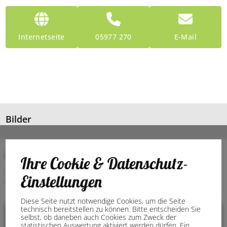
Internetseite
05977 270
E-Mail
Bilder
Anschrift
Ihre Cookie & Datenschutz-
48480 Spelle
Einstellungen
Deutschland
Diese Seite nutzt notwendige Cookies, um die Seite
technisch bereitstellen zu können. Bitte entscheiden Sie
selbst, ob daneben auch Cookies zum Zweck der
statistischen Auswertung aktiviert werden dürfen. Ein