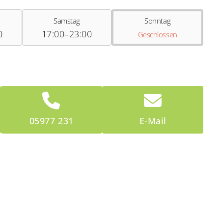
Samstag
Sonntag
0
17:00–23:00
Geschlossen
05977 231
E-Mail