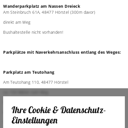
Wanderparkplatz am Nassen Dreieck
Am Steinbruch 61A, 48477 Hörstel (300m davor)
direkt am Weg
Bushaltestelle nicht vorhanden!
Parkplätze mit Naverkehrsanschluss entlang des Weges:
Parkplatz am Teutohang
Am Teutohang 110, 48477 Hörstel
ca. 150 Meter zum Weg
Bushaltestelle Riesenbeck, Mitte
Ihre Cookie & Datenschutz-
Rufbus T60 Hörstel - Bevergern
Einstellungen
Tel
0251-14480444
Anmeld. 30 Min. vor Abfahrt