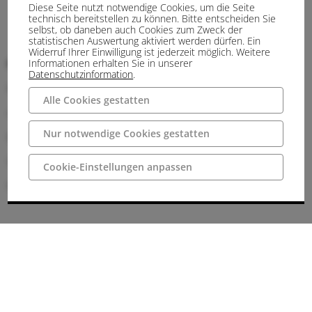
Diese Seite nutzt notwendige Cookies, um die Seite
technisch bereitstellen zu können. Bitte entscheiden Sie
selbst, ob daneben auch Cookies zum Zweck der
statistischen Auswertung aktiviert werden dürfen. Ein
Widerruf Ihrer Einwilligung ist jederzeit möglich. Weitere
Informationen erhalten Sie in unserer
Parkplatz Dörenther Klippen
Datenschutzinformation
.
Münsterstraße 420, 49479 Ibbenbüren
Alle Cookies gestatten
ca. 100 m zum Weg
Nur notwendige Cookies gestatten
Bushaltestelle Dörenther Berg
S50 Busbahnhof Ibbenbüren - Münster
Cookie-Einstellungen anpassen
R63 Busbahnhof Ibbenbüren - Bevergern
Fahrplanauskunft
Wanderparkplatz im Bocketal
Im Bocketal 2, 49545 Tecklenburg