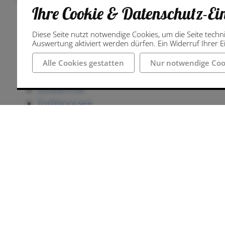
Ihre Cookie & Datenschutz-Ei
Ladbergener Pättken
Diese Seite nutzt notwendige Cookies, um die Seite techn
Steinbecker Runde
Auswertung aktiviert werden dürfen. Ein Widerruf Ihrer Ei
Schachselwiesen
Brochterbecker Landpartie
Alle Cookies gestatten
Nur notwendige Coo
Caynon Tour
Köllbachtal
Torfmoorsee
Naturerlebnispfad
Sehenswertes
Ausflugsziele
Naturinforma