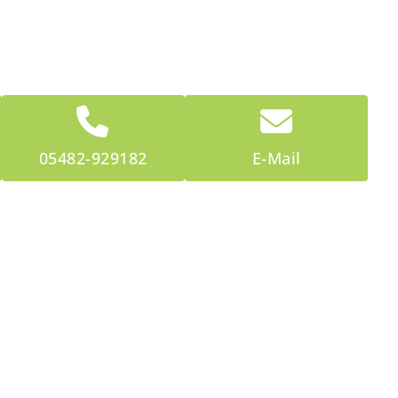
05482-929182
E-Mail