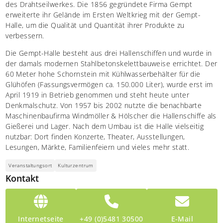
des Drahtseilwerkes. Die 1856 gegründete Firma Gempt
erweiterte ihr Gelände im Ersten Weltkrieg mit der Gempt-
Halle, um die Qualität und Quantität ihrer Produkte zu
verbessern.
Die Gempt-Halle besteht aus drei Hallenschiffen und wurde in
der damals modernen Stahlbetonskelettbauweise errichtet. Der
60 Meter hohe Schornstein mit Kühlwasserbehälter für die
Glühöfen (Fassungsvermögen ca. 150.000 Liter), wurde erst im
April 1919 in Betrieb genommen und steht heute unter
Denkmalschutz. Von 1957 bis 2002 nutzte die benachbarte
Maschinenbaufirma Windmöller & Hölscher die Hallenschiffe als
Gießerei und Lager. Nach dem Umbau ist die Halle vielseitig
nutzbar: Dort finden Konzerte, Theater, Ausstellungen,
Lesungen, Märkte, Familienfeiern und vieles mehr statt.
Veranstaltungsort
Kulturzentrum
Kontakt
Internetseite
+49 (0)5481 30500
E-Mail