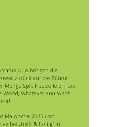
 Stratus Quo bringen die
 Power zurück auf die Bühne!
er Menge Spielfreude feiern sie
the World, Whatever You Want
mit!
der Maiwoche 2025 und
ive bei „heiß & heftig“ in