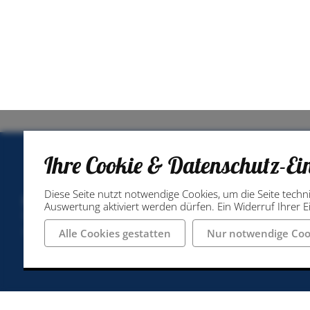
Ihre Cookie & Datenschutz-Ei
Diese Seite nutzt notwendige Cookies, um die Seite techn
Stadtmarketing Ibbenbüren GmbH
Telefon: 05
Auswertung aktiviert werden dürfen. Ein Widerruf Ihrer Ei
Neumarkt 39
Telefax: 05
49477 Ibbenbüren
info@ibben
Alle Cookies gestatten
Nur notwendige Coo