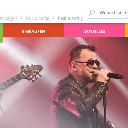
taltungen
heiß & heftig
heiß & heftig
EINKAUFEN
AKTUELLES