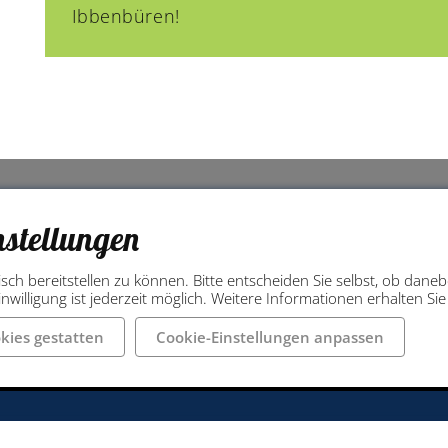
Ibbenbüren!
nstellungen
isch bereitstellen zu können. Bitte entscheiden Sie selbst, ob dan
451 / 54 54 50
Unsere Öffnungszeiten:
nwilligung ist jederzeit möglich. Weitere Informationen erhalten Si
451 / 54 54 590
montags bis freitags: 10:00 -
bueren.info
samstags: 10:00 - 18:00 Uhr
kies gestatten
Cookie-Einstellungen anpassen