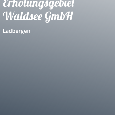
Erholungsgebiet
Waldsee GmbH
Ladbergen