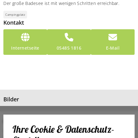
Der große Badesee ist mit wenigen Schritten erreichbar.
Campingplatz
Kontakt
Internetseite
05485 1816
E-Mail
Bilder
Anschrift
Ihre Cookie & Datenschutz-
49549 Ladbergen
Deutschland