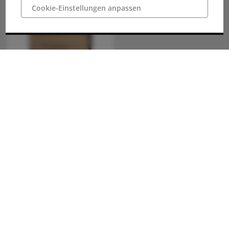
Cookie-Einstellungen anpassen
Stadtmarketing Ibbenbüren GmbH
Neumarkt 39
49477 Ibbenbüren
Telefon: 05451 / 54 54 50
Telefax: 05451 / 54 54 590
info@ibbenbueren.info
Unsere Öffnungszeiten:
montags bis freitags: 10:00 - 18:00 Uhr