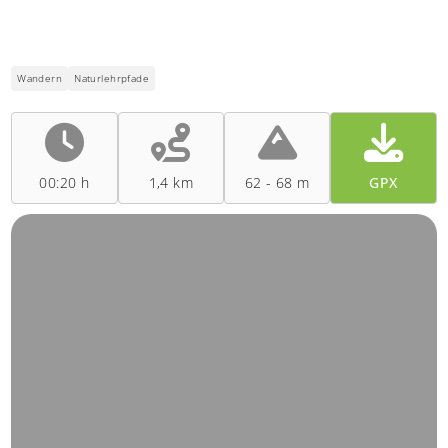
Wandern
Naturlehrpfade
00:20 h
1,4 km
62 - 68 m
GPX