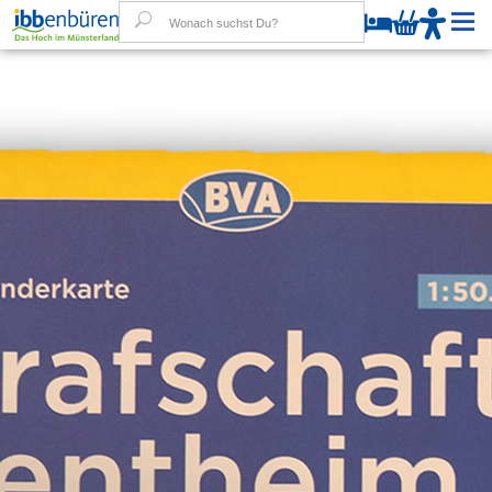
W
Kultur
Freizeit
Einkaufen
Aktuelles