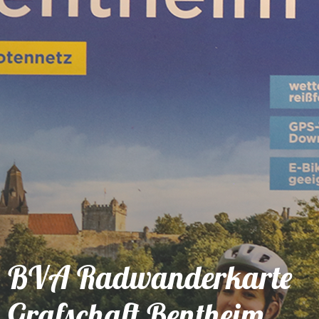
Shop
Service
BVA Radwanderkarte
Grafschaft Bentheim