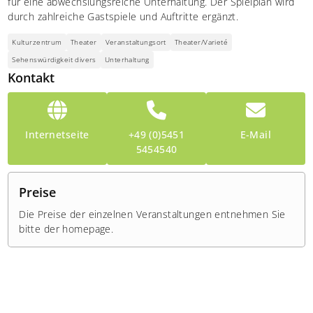
für eine abwechslungsreiche Unterhaltung. Der Spielplan wird
durch zahlreiche Gastspiele und Auftritte ergänzt.
Kulturzentrum
Theater
Veranstaltungsort
Theater/Varieté
Sehenswürdigkeit divers
Unterhaltung
Kontakt
Internetseite
+49 (0)5451
E-Mail
5454540
Preise
Die Preise der einzelnen Veranstaltungen entnehmen Sie
bitte der homepage.