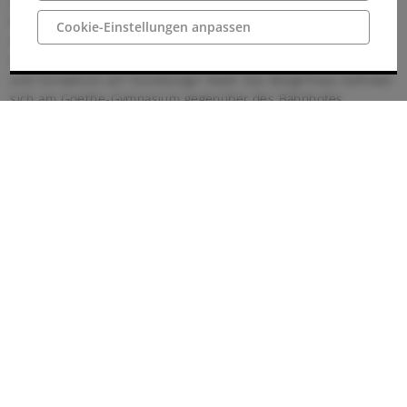
oder am Neumarkt in der Innenstadt. Das Bürgerhaus ist
fußläufig zu erreichen.
Cookie-Einstellungen anpassen
Anreise
Ibbenbüren liegt im nördlichen Münsterland zwischen Rheine
und Osnabrück am Teutoburger Wald. Das Bürgerhaus befindet
sich am Goethe-Gymnasium gegenüber des Bahnhofes.
Die Anreise mit dem Pkw:
Ibbenbüren liegt an der Autobahn A30. Mit Anschluss an die
A31, A1 und A2.
Ausfahrt Ibbenbüren 11b, Weiterfahrt auf L832 Richtung
Innenstadt.
Der Beschilderung Richtung Bahnhof folgen.
Die Anreise mit der Bahn:
Der Bahnhof Ibbenbüren liegt an der Bahnstrecke Osnabrück -
Rheine und direkt gegenüber des Bürgerhauses.
Am Bahnhof befindet sich auch der Bus-Bahnhof mit
zahlreichen Busverbindungen in das Münsterland.