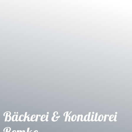
Shop
Service
Bäckerei & Konditorei
Remke