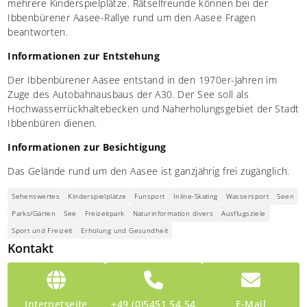
mehrere Kinderspielplätze. Rätselfreunde können bei der
Ibbenbürener Aasee-Rallye rund um den Aasee Fragen
beantworten.
Informationen zur Entstehung
Der Ibbenbürener Aasee entstand in den 1970er-Jahren im
Zuge des Autobahnausbaus der A30. Der See soll als
Hochwasserrückhaltebecken und Naherholungsgebiet der Stadt
Ibbenbüren dienen.
Informationen zur Besichtigung
Das Gelände rund um den Aasee ist ganzjährig frei zugänglich.
Sehenswertes
Kinderspielplätze
Funsport
Inline-Skating
Wassersport
Seen
Parks/Gärten
See
Freizeitpark
Naturinformation divers
Ausflugsziele
Sport und Freizeit
Erholung und Gesundheit
Kontakt
Internetseite
+49 (0)5451 54 54
E-Mail