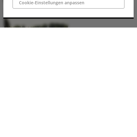
Cookie-Einstellungen anpassen
Anschrift
49477 Ibbenbüren
Deutschland
Wegbeschreibung
Parken
Für den Besuch des Aasees kann der Wanderparkplatz an der
Ledder Straße in Ibbenbüren genutzt werden. Der Parkplatz ist
ausgezeichnet und gut auffindbar.