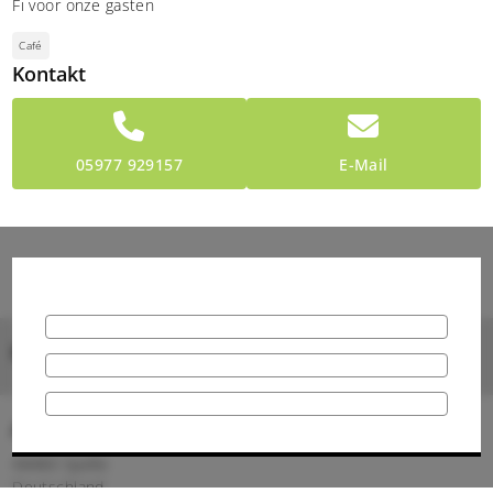
Fi voor onze gasten
Café
Kontakt
05977 929157
E-Mail
Bilder
Anschrift
48480 Spelle
Deutschland