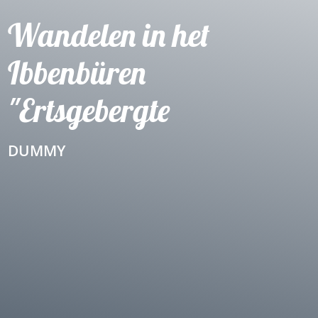
Wandelen in het
Ibbenbüren
"Ertsgebergte
DUMMY