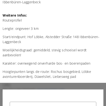
Ibbenbüren-Laggenbeck
Weitere Infos:
Routeprofiel
Lengte: ongeveer 3 km
Start/eindpunt: Hof Löbke, Alstedder Straße 148 Ibbenbüren-
Laggenbeck
Moeilijkheidsgraad: gemiddeld, stevig schoeisel wordt
aanbevolen!
Karakter: overwegend onverharde bos- en boerenpaden
Hoogtepunten langs de route: Rochus bosgebied, Löbke
avonturenboerderij, Düwelsliet, Liebesweg pad
Links
Die Tour bei Komoot:
www.komoot.com
regionale wandelroute