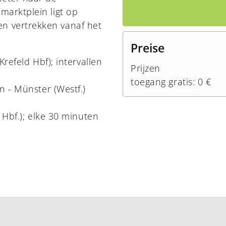
marktplein ligt op
en vertrekken vanaf het
Preise
refeld Hbf); intervallen
Prijzen
toegang gratis: 0 €
 - Münster (Westf.)
Hbf.); elke 30 minuten