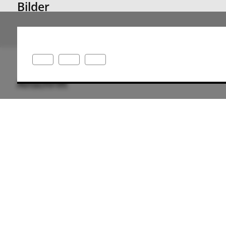
Bilder
Anschrift
48282 Emsdetten
Deutschland
Wegbeschreibung
Parkeren
Bij het station Emsdetten is een grote gratis p
alle forenzen en treinreizigers. Er zijn ook versc
laadstations voor elektrische auto's in de park
Aankomst