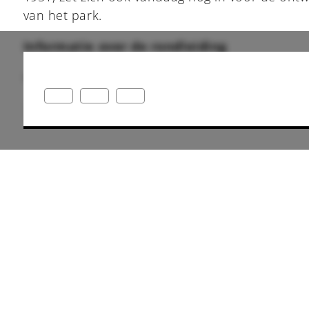
van het park.
Informatie over de rondleiding
Het stadspark is het hele jaar door vrij toegankel
park/plantsoen
Bilder