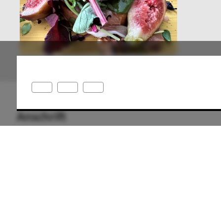
Anschrift
49078 Osnabrück
Deutschland