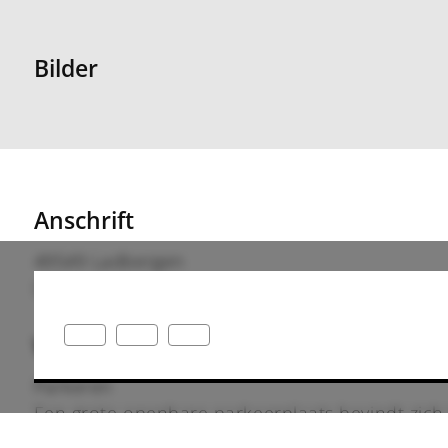
Bilder
Anschrift
49549 Ladbergen
Deutschland
Wegbeschreibung
Parkeren
Een grote openbare parkeerplaats bevindt zich
culturele podium op het dorpsplein.