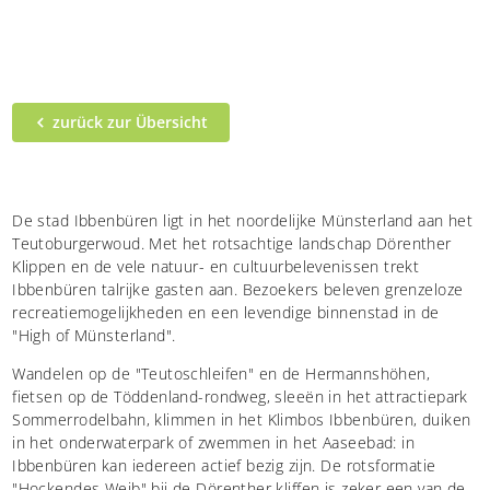
zurück zur Übersicht
De stad Ibbenbüren ligt in het noordelijke Münsterland aan het
Teutoburgerwoud. Met het rotsachtige landschap Dörenther
Klippen en de vele natuur- en cultuurbelevenissen trekt
Ibbenbüren talrijke gasten aan. Bezoekers beleven grenzeloze
recreatiemogelijkheden en een levendige binnenstad in de
"High of Münsterland".
Wandelen op de "Teutoschleifen" en de Hermannshöhen,
fietsen op de Töddenland-rondweg, sleeën in het attractiepark
Sommerrodelbahn, klimmen in het Klimbos Ibbenbüren, duiken
in het onderwaterpark of zwemmen in het Aaseebad: in
Ibbenbüren kan iedereen actief bezig zijn. De rotsformatie
"Hockendes Weib" bij de Dörenther kliffen is zeker een van de