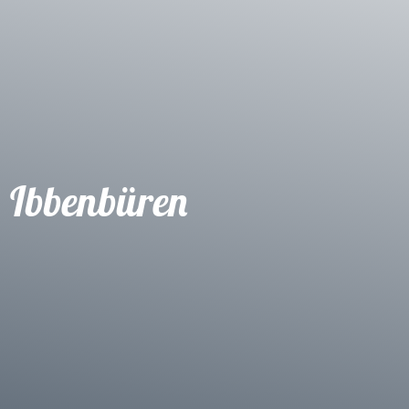
Ibbenbüren