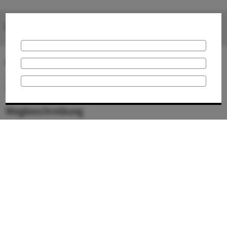
Bilder
Anschrift
49477 Ibbenbüren
Deutschland
Wegbeschreibung
Aankomst
De Christuskirchplatz ligt in het hart van Ibbenbüren.
Aankomst met de auto of bus:
Ibbenbüren ligt aan de snelweg A30. Met aansluitingen op de
A31, A1 en A2.
Met de trein:
De Christuskirchplatz ligt op 800 meter van het treinstation van
Ibbenbüren. Het station is bereikbaar via de spoorlijn
Osnabrück - Rheine.
Parkeren