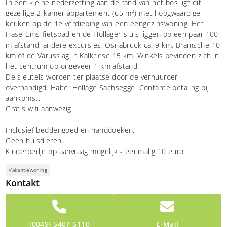
In een kleine nederzetting aan de rand van het bos ligt dit
gezellige 2-kamer appartement (65 m²) met hoogwaardige
keuken op de 1e verdieping van een eengezinswoning. Het
Hase-Ems-fietspad en de Hollager-sluis liggen op een paar 100
m afstand, andere excursies: Osnabrück ca. 9 km, Bramsche 10
km of de Varusslag in Kalkriese 15 km. Winkels bevinden zich in
het centrum op ongeveer 1 km afstand.
De sleutels worden ter plaatse door de verhuurder
overhandigd. Halte: Hollage Sachsegge. Contante betaling bij
aankomst.
Gratis wifi aanwezig.
Inclusief beddengoed en handdoeken.
Geen huisdieren.
Kinderbedje op aanvraag mogelijk - eenmalig 10 euro.
Vakantiewoning
Kontakt
(0049) 5407 5110
E-Mail