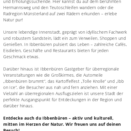
und Erholungssuchende. Hier kannst du auf dem berühmten
Hermannsweg und den Teutoschleifen wandern oder die
Radregion Münsterland auf zwei Rädern erkunden – erlebe
Natur pur!
Unsere lebendige Innenstadt, geprägt von idyllischem Fachwerk
und robustem Sandstein, lädt ein zum Verweilen, Shoppen und
Genießen. In Ibbenbüren pulsiert das Leben – zahlreiche Cafés,
Eisdielen, Geschäfte und Restaurants bieten für jeden
Geschmack etwas.
Darüber hinaus ist Ibbenbüren Gastgeber für überregionale
Veranstaltungen wie die Großkirmes, die Automeile
„Ibbenbüren brummt“, das Kartoffelfest „Tolle Knolle“ und „Ibb
on Ice“, die Besucher aus nah und fern anziehen. Mit einer
Vielzahl an überregionalen Ausflugszielen ist unsere Stadt der
perfekte Ausgangspunkt für Entdeckungen in der Region und
darüber hinaus.
Entdecke auch du Ibbenbüren – aktiv und kulturell,
mitten im Herzen der Natur. Wir freuen uns auf deinen
Besuch!