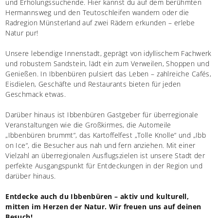
und Erholungssuchende. Hier kannst du auf dem berühmten
Hermannsweg und den Teutoschleifen wandern oder die
Radregion Münsterland auf zwei Rädern erkunden – erlebe
Natur pur!
Unsere lebendige Innenstadt, geprägt von idyllischem Fachwerk
und robustem Sandstein, lädt ein zum Verweilen, Shoppen und
Genießen. In Ibbenbüren pulsiert das Leben – zahlreiche Cafés,
Eisdielen, Geschäfte und Restaurants bieten für jeden
Geschmack etwas.
Darüber hinaus ist Ibbenbüren Gastgeber für überregionale
Veranstaltungen wie die Großkirmes, die Automeile
„Ibbenbüren brummt“, das Kartoffelfest „Tolle Knolle“ und „Ibb
on Ice“, die Besucher aus nah und fern anziehen. Mit einer
Vielzahl an überregionalen Ausflugszielen ist unsere Stadt der
perfekte Ausgangspunkt für Entdeckungen in der Region und
darüber hinaus.
Entdecke auch du Ibbenbüren – aktiv und kulturell,
mitten im Herzen der Natur. Wir freuen uns auf deinen
Besuch!