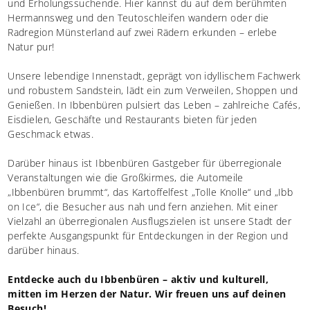
und Erholungssuchende. Hier kannst du auf dem berühmten
Hermannsweg und den Teutoschleifen wandern oder die
Radregion Münsterland auf zwei Rädern erkunden – erlebe
Natur pur!
Unsere lebendige Innenstadt, geprägt von idyllischem Fachwerk
und robustem Sandstein, lädt ein zum Verweilen, Shoppen und
Genießen. In Ibbenbüren pulsiert das Leben – zahlreiche Cafés,
Eisdielen, Geschäfte und Restaurants bieten für jeden
Geschmack etwas.
Darüber hinaus ist Ibbenbüren Gastgeber für überregionale
Veranstaltungen wie die Großkirmes, die Automeile
„Ibbenbüren brummt“, das Kartoffelfest „Tolle Knolle“ und „Ibb
on Ice“, die Besucher aus nah und fern anziehen. Mit einer
Vielzahl an überregionalen Ausflugszielen ist unsere Stadt der
perfekte Ausgangspunkt für Entdeckungen in der Region und
darüber hinaus.
Entdecke auch du Ibbenbüren – aktiv und kulturell,
mitten im Herzen der Natur. Wir freuen uns auf deinen
Besuch!